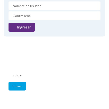
Ingresar
Listado de
convenios
Consulte coberturas
de su obra social.