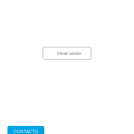
Acceso para contadores
Iniciar sesión
Estamos en
Calle 57 nº 1228 (CP 1900)
La Plata. Buenos Aires
Comuníquese con nosotros
CONTACTO