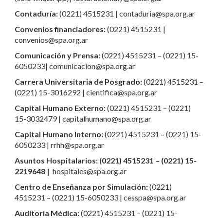
Contaduría:
(0221) 4515231 | contaduria@spa.org.ar
Convenios financiadores:
(0221) 4515231 |
convenios@spa.org.ar
Comunicación y Prensa:
(0221) 4515231 – (0221) 15-
6050233| comunicacion@spa.org.ar
Carrera Universitaria de Posgrado:
(0221) 4515231 –
(0221) 15-3016292 | cientifica@spa.org.ar
Capital Humano Externo:
(0221) 4515231 – (0221)
15-3032479 | capitalhumano@spa.org.ar
Capital Humano Interno:
(0221) 4515231 – (0221) 15-
6050233 | rrhh@spa.org.ar
Asuntos Hospitalarios: (0221) 4515231 – (0221) 15-
2219648 |
hospitales@spa.org.ar
Centro de Enseñanza por Simulación:
(0221)
4515231 – (0221) 15-6050233 | cesspa@spa.org.ar
Auditoría Médica:
(0221) 4515231 – (0221) 15-