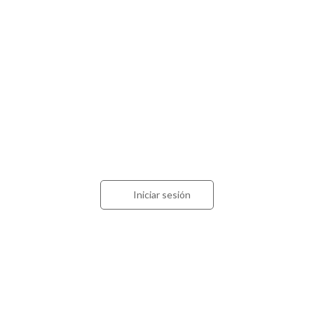
Acceso para contadores
Iniciar sesión
Estamos en
Calle 57 nº 1228 (CP 1900)
La Plata. Buenos Aires