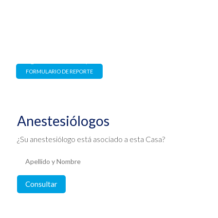
Canal de denuncias
Estrictamente confidencial y
con garantía de no represalia
FORMULARIO DE REPORTE
Anestesiólogos
¿Su anestesiólogo está asociado a esta Casa?
Consultar