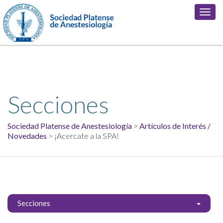
Contenido visible solo para socios. Por favor inicia sesión para ver el
Toggl
contenido privado
navig
">
Secciones
Sociedad Platense de Anestesiología
>
Artículos de Interés /
Novedades
> ¡Acercate a la SPA!
Secciones