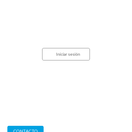
Acceso para contadores
Iniciar sesión
Estamos en
Calle 57 nº 1228 (CP 1900)
La Plata. Buenos Aires
Comuníquese con nosotros
CONTACTO