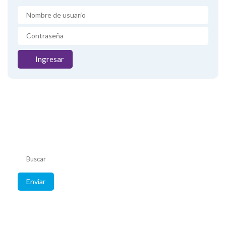
Ingresar
Listado de
convenios
Consulte coberturas
de su obra social.