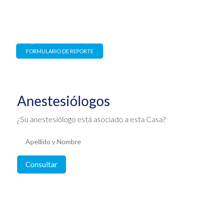
Canal de denuncias
Estrictamente confidencial y
con garantía de no represalia
FORMULARIO DE REPORTE
Anestesiólogos
¿Su anestesiólogo está asociado a esta Casa?
Consultar