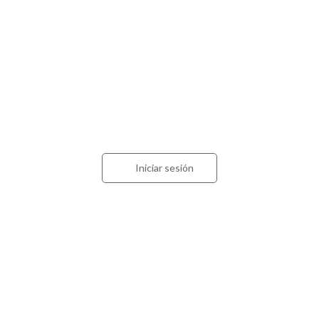
Acceso para contadores
Iniciar sesión
Estamos en
Calle 57 nº 1228 (CP 1900)
La Plata. Buenos Aires