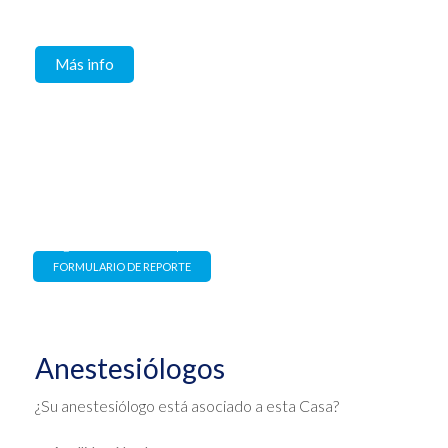
Comprometidos con la seguridad del paciente y del
equipo de salud
Más info
Canal de denuncias
Estrictamente confidencial y
con garantía de no represalia
FORMULARIO DE REPORTE
Anestesiólogos
¿Su anestesiólogo está asociado a esta Casa?