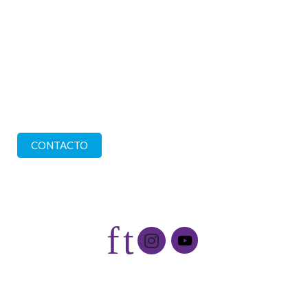
Estamos en
Calle 57 nº 1228 (CP 1900)
La Plata. Buenos Aires
Comuníquese con nosotros
CONTACTO
Redes sociales
f
t