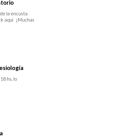
torio
 de la encusta
ick aquí ¡Muchas
esiología
18 hs, lo
ca