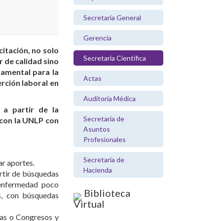
Secretaría General
Gerencia
citación, no solo
Secretaría Científica
r de calidad sino
amental para la
Actas
erción laboral en
Auditoría Médica
a partir de la
Secretaría de
 con la UNLP con
Asuntos
Profesionales
Secretaría de
ar aportes.
Hacienda
rtir de búsquedas
 enfermedad poco
Biblioteca
s, con búsquedas
Virtual
das o Congresos y