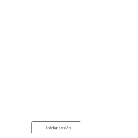
Acceso para contadores
Estam
Calle
Iniciar sesión
1900
La Pla