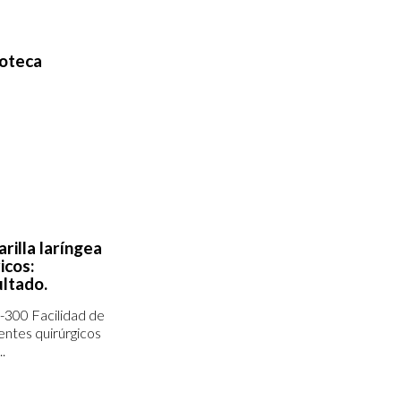
ioteca
arilla laríngea
icos:
ultado.
-300 Facilidad de
ientes quirúrgicos
.