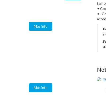
tambi
• Coo
SOBRE
COVID 19
• Ge
acred
Más info
P
c
P
a
Centro de
Enseñanza por
Simulación SPA
Not
Comprometidos con la
seguridad del paciente y del
equipo de salud
Más info
Canal de denuncias