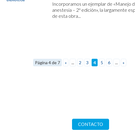
Incorporamos un ejemplar de «Manejo de 
anestesia – 2º edición», la largamente es
de esta obra...
Página 4 de 7
«
...
2
3
4
5
6
...
»
os en
Comuníquese con nosot
 57 nº 1228 (CP
CONTACTO
)
ta. Buenos Aires