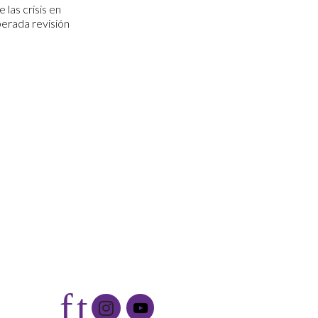
las crisis en
perada revisión
ros
Redes sociales
f
t