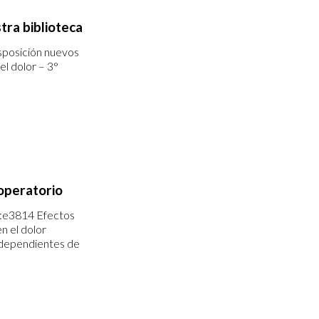
tra biblioteca
isposición nuevos
l dolor – 3°
toperatorio
):e3814 Efectos
n el dolor
 dependientes de