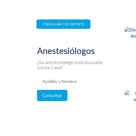
Estrictamente confidencial y
con garantía de no represalia
FORMULARIO DE REPORTE
Anestesiólogos
¿Su anestesiólogo está asociado
a esta Casa?
Consultar