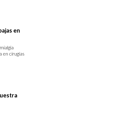
bajas en
mialgia
a en cirugías
uestra