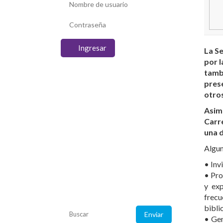
Ingresar
La Se
por l
tamb
prese
otro
Asim
Carre
una d
Algun
Listado de
convenios
• Inv
• Pro
y exp
Consulte coberturas
de su obra social.
frecu
bibli
• Gen