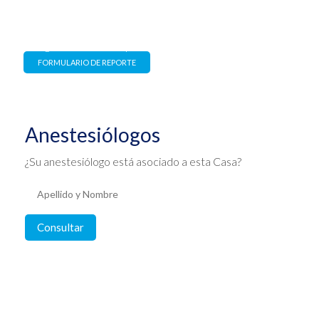
Canal de denuncias
Estrictamente confidencial y
con garantía de no represalia
FORMULARIO DE REPORTE
Anestesiólogos
¿Su anestesiólogo está asociado a esta Casa?
Consultar