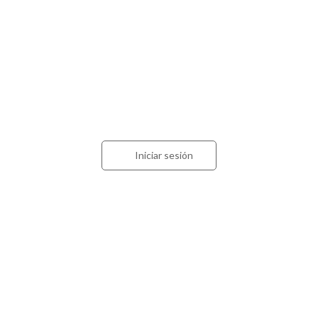
Acceso para contadores
Iniciar sesión
Estamos en
Calle 57 nº 1228 (CP 1900)
La Plata. Buenos Aires
Comuníquese con nosotros